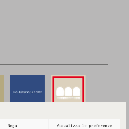
la
Villa Boscogrande
Ristorante
Palazzo
Branciforte
Nega
Visualizza le preferenze