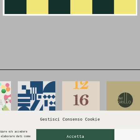
Gestisci Consenso Cookie
de
Studio Signorino
Azienda Agricola
Azienda Agrico
Case Alte
Del Grillo
zzare e/o accedere
Accetta
 elaborare dati come